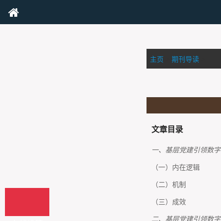
主页
>
期刊导读
>
文章目录
一、基层党建引领数字
（一）内在逻辑
（二）机制
（三）成效
二、基层党建引领数字