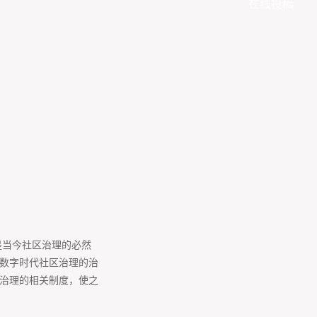
在线投稿
是当今社区治理的必然
数字时代社区治理的治
治理的相关制度，使之