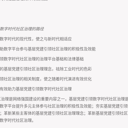
数字时代社区治理的路径
数字时代的现代性，使之与新时代相适应
助数字平台参与基层党建引领社区治理的积极性及效能
领数字时代社区治理的治理平台基础和法律基础
的基层党建引领社区治理理念，祛除工业时代的色彩
领社区治理的相关制度，使之随着时代演进有效优化
有效助力基层党建引领数字时代社区治理
区治理是网络强国建设的重要内容之一，基层党建引领数字时代社区治理
数字平台提升多元主体参与社区治理的积极性及效能；夯实基层党建引领
；革新某些主客体的基层党建引领社区治理理念；革新基层党建引领社区
数字时代社区治理。